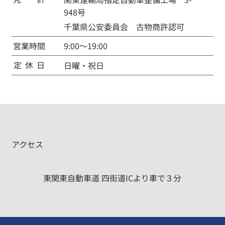
948号
千葉県公安委員会 古物商許認可
​営
業
時
間
9:00～19:00
​定
休
日
日曜・祝日
アクセス
東関東自動車道 四街道ICより車で３分