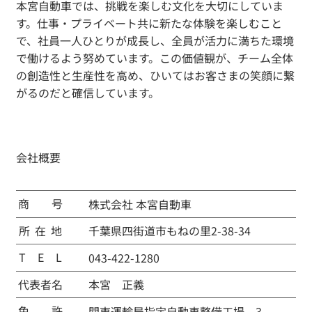
本宮自動車では、挑戦を楽しむ文化を大切にしていま
す。仕事・プライベート共に新たな体験を楽しむこと
で、社員一人ひとりが成長し、全員が活力に満ちた環境
で働けるよう努めています。この価値観が、チーム全体
の創造性と生産性を高め、ひいてはお客さまの笑顔に繋
がるのだと確信しています。
会社概要
​商
号
株式会社 本宮自動車
所
在
地
千葉県四街道市もねの里2-38-34
T
E
L
043-422-1280
代
表
者
名
本宮 正義
免
許
関東運輸局指定自動車整備工場 3-