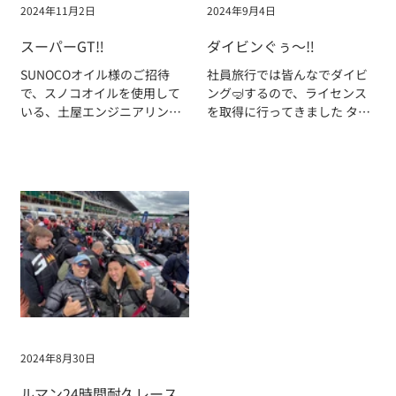
2024年11月2日
2024年9月4日
スーパーGT‼️
ダイビンぐぅ〜‼️
SUNOCOオイル様のご招待
社員旅行では皆んなでダイビ
で、スノコオイルを使用して
ング🤿するので、ライセンス
いる、土屋エンジニアリン
を取得に行ってきました タイ
グ、ホッピースープラの応援
🇹🇭の海が楽しみですね
に行って
2024年8月30日
ルマン24時間耐久レース